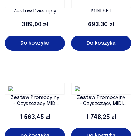
Zestaw Dziecięcy
MINI SET
Cena
Cena
389,00 zł
693,30 zł
Do koszyka
Do koszyka
Zestaw Promocyjny
Zestaw Promocyjny
- Czyszczący MIDI
- Czyszczący MIDI
(PODŁOGOWY)
(PODŁOGOWY)
Cena
Cena
1 563,45 zł
1 748,25 zł
Do koszyka
Do koszyka