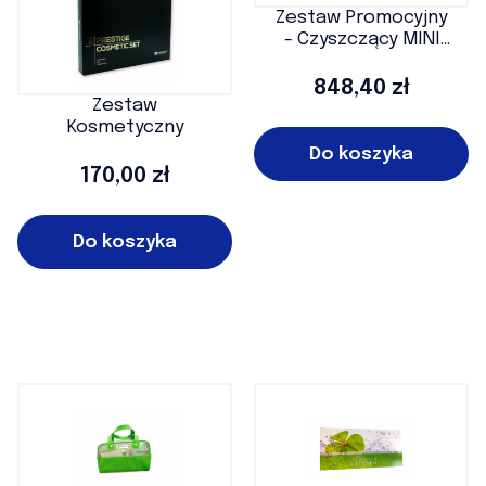
Zestaw Promocyjny
- Czyszczący MINI
(RĘCZNY)
Cena
848,40 zł
Zestaw
Kosmetyczny
Do koszyka
Cena
170,00 zł
Do koszyka