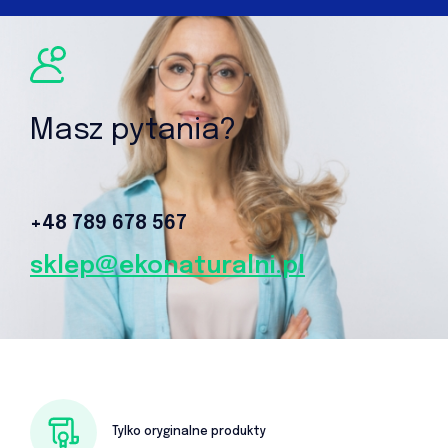
Masz pytania?
+48 789 678 567‬
sklep@ekonaturalni.pl
Tylko oryginalne produkty