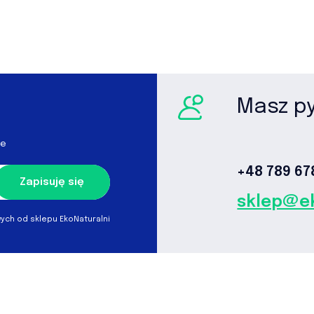
Masz p
je
+48 789 678
Zapisuję się
sklep@ek
ch od sklepu EkoNaturalni