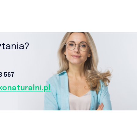
ytania?
 567‬
onaturalni.pl