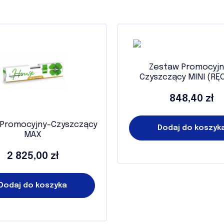
Zestaw Promocyjn
Czyszczący MINI (RĘ
848,40 zł
Cena
 Promocyjny-Czyszczący
Dodaj do koszyk
MAX
2 825,00 zł
Cena
Dodaj do koszyka