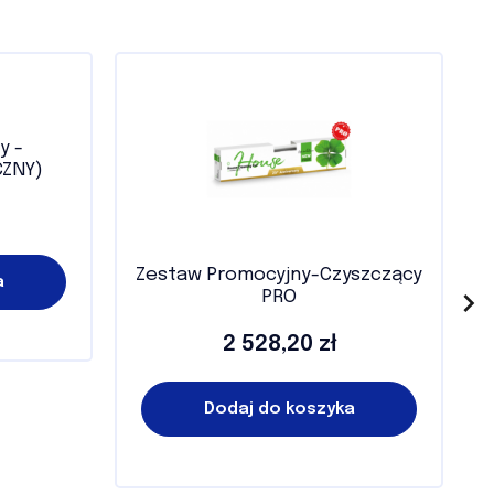
y -
CZNY)
Zestaw Promocyjny-Czyszczący
a

PRO
2 528,20 zł
Cena
Dodaj do koszyka