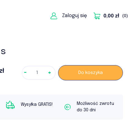
Powrót
Zaloguj się
0,00 zł
(0)
ls
zł
-
+
Do koszyka
Możliwość zwrotu
Wysyłka GRATIS!
do 30 dni