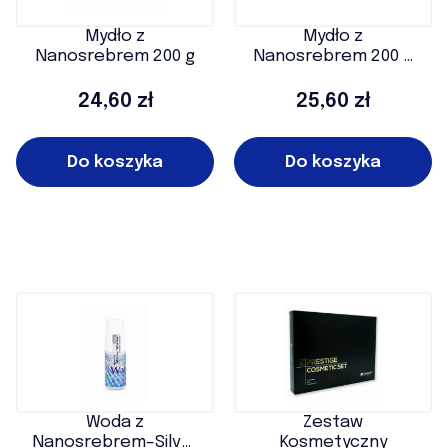
Mydło z
Mydło z
Nanosrebrem 200 g
Nanosrebrem 200 g
P
Cena
Cena
24,60 zł
25,60 zł
Do koszyka
Do koszyka
Woda z
Zestaw
Nanosrebrem–Silver
Kosmetyczny