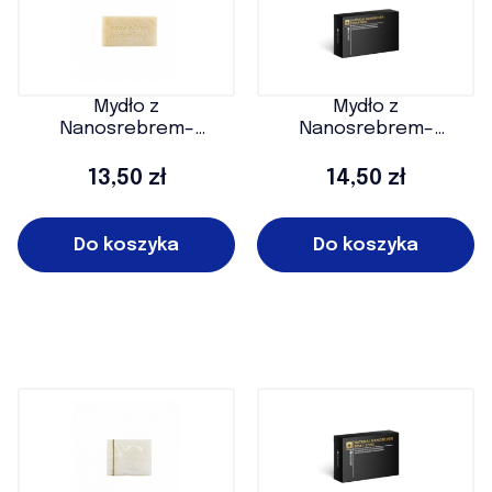
Mydło z
Mydło z
Nanosrebrem–
Nanosrebrem–
Natural Soap100g
Natural Soap100g P
Cena
Cena
13,50 zł
14,50 zł
Do koszyka
Do koszyka