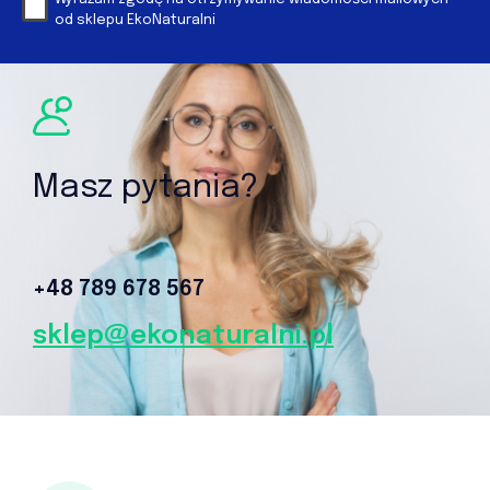
od sklepu EkoNaturalni
Masz pytania?
+48 789 678 567‬
sklep@ekonaturalni.pl