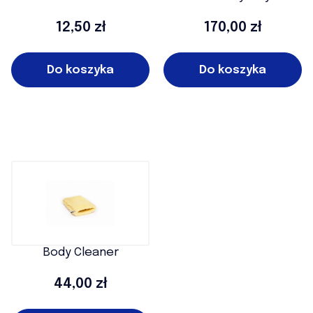
Water 50ml REC
Cena
Cena
12,50 zł
170,00 zł
Do koszyka
Do koszyka
Body Cleaner
Cena
44,00 zł