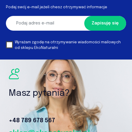
Podaj swój e-mail jeżeli chesz otrzymywać informacje
Zapisuję się
Wyrażam zgodę na otrzymywanie wiadomości mailowych
od sklepu EkoNaturalni
Masz pytania?
+48 789 678 567‬