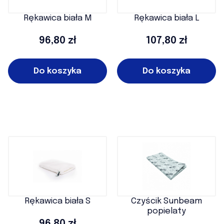
Rękawica biała M
Rękawica biała L
Cena
Cena
96,80 zł
107,80 zł
Do koszyka
Do koszyka
Rękawica biała S
Czyścik Sunbeam
popielaty
Cena
96,80 zł