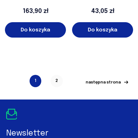
Silver Water 250 ml
REC
Cena
Cena
163,90 zł
43,05 zł
Do koszyka
Do koszyka
1
2
następna strona
Newsletter